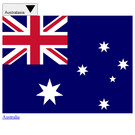
Australasia
Australia