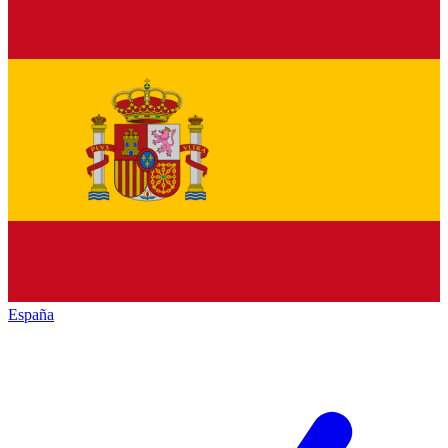
España