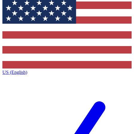
US (English)