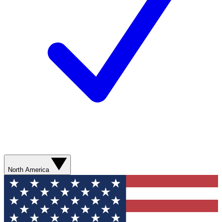
North America