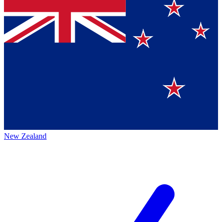
New Zealand