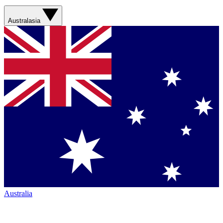
Australasia
Australia