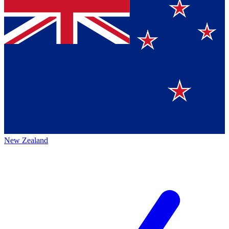
New Zealand