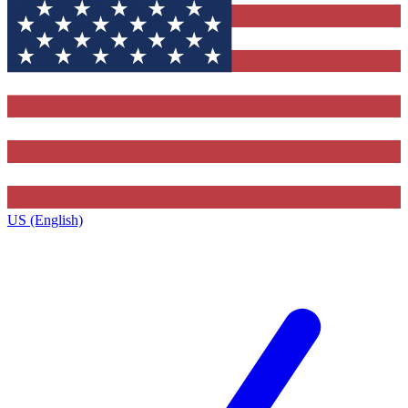
US (English)