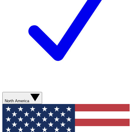
North America