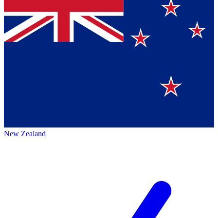
New Zealand