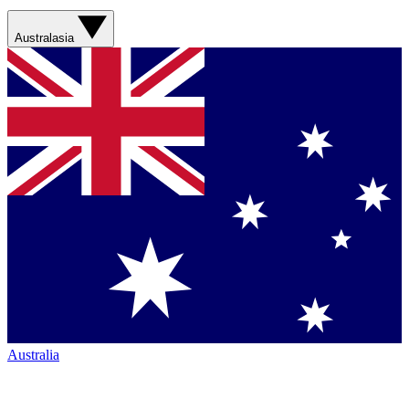
Australasia
Australia