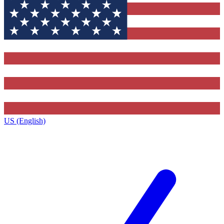
US (English)