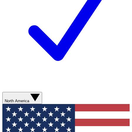
North America