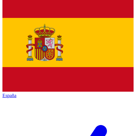
España