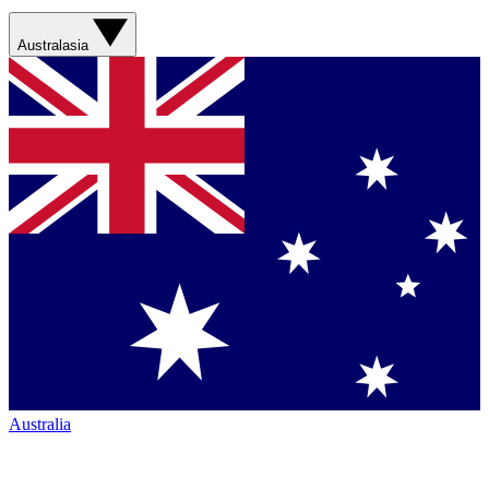
Australasia
Australia