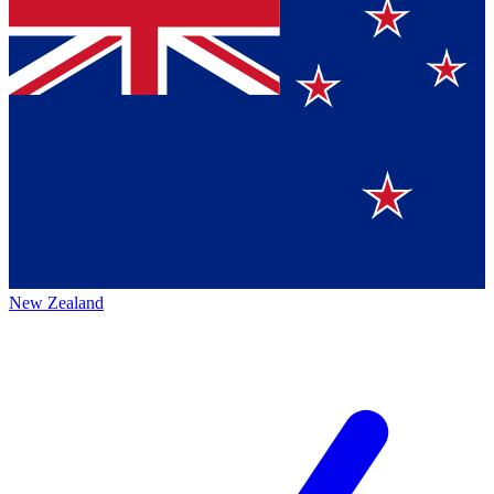
New Zealand