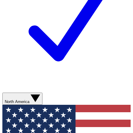
North America