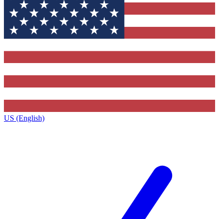
US (English)