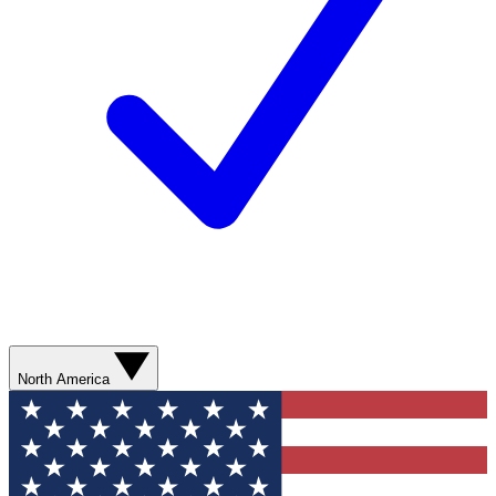
North America