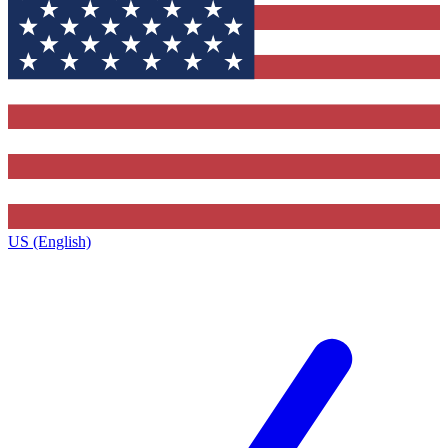
US (English)