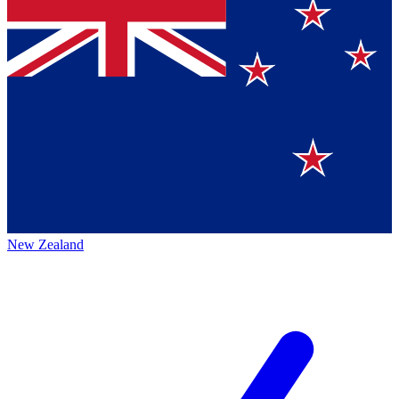
New Zealand