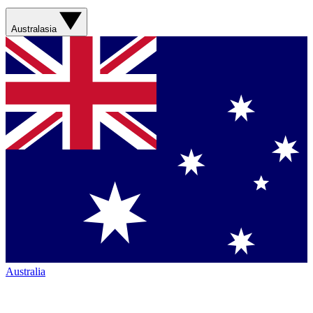
Australasia
Australia