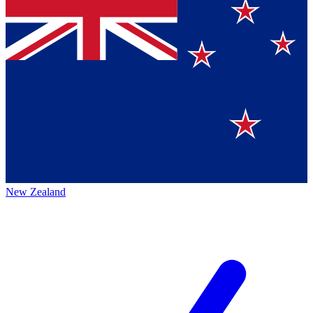
New Zealand