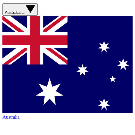
Australasia
Australia