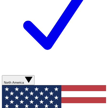
North America