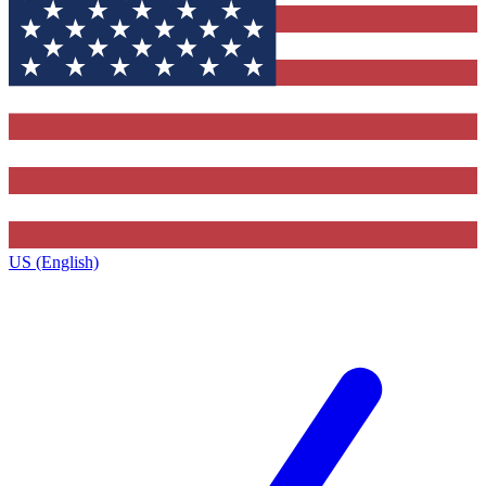
US (English)