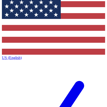
US (English)