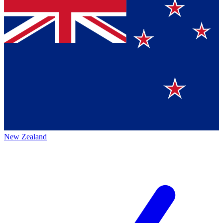
New Zealand