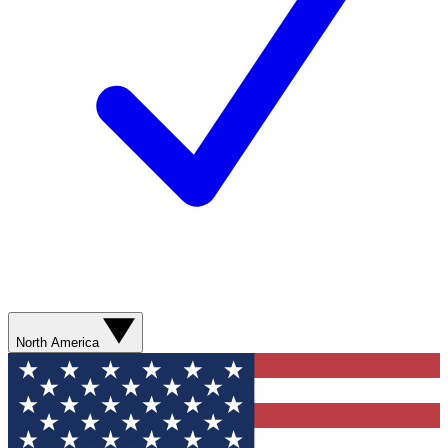
North America