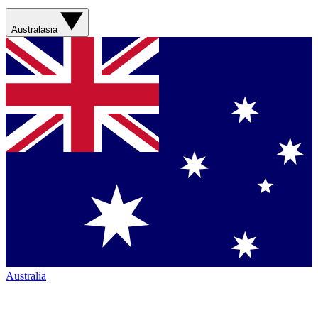
Australasia
Australia