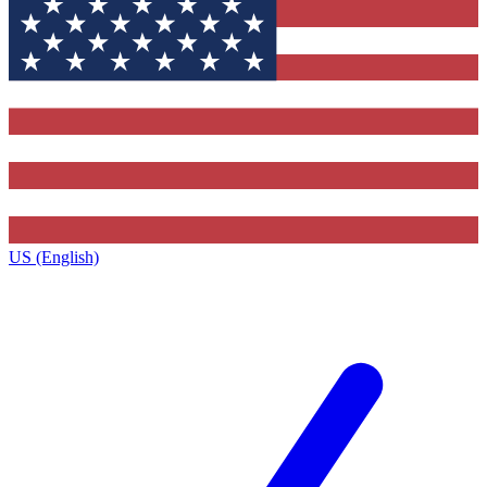
US (English)