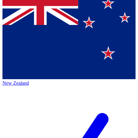
New Zealand