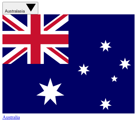
Australasia
Australia