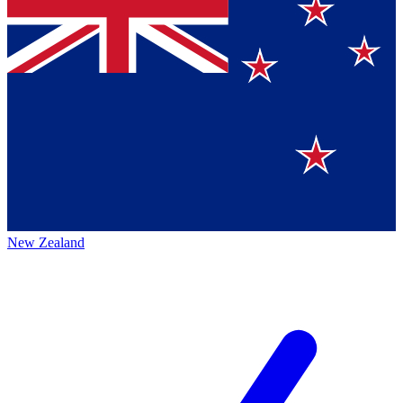
New Zealand