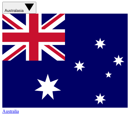
Australasia
Australia