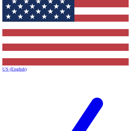
US (English)