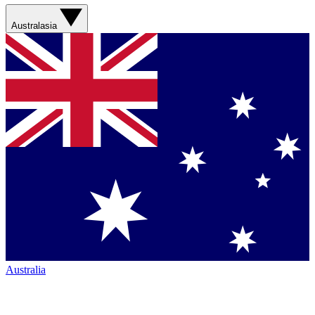
Australasia
Australia