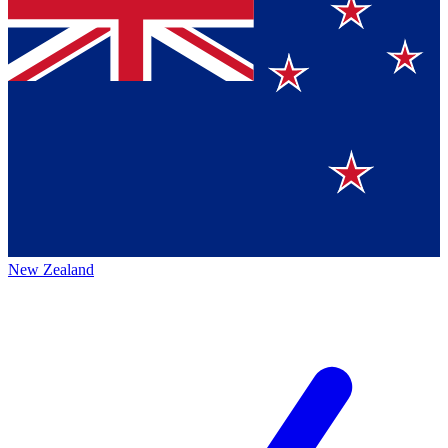
New Zealand