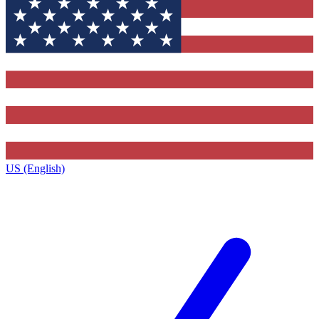
US (English)