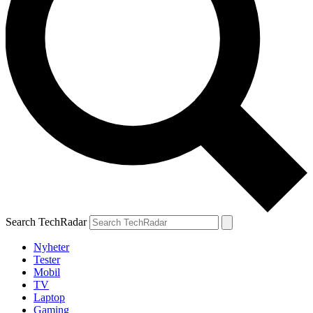
Search TechRadar
Nyheter
Tester
Mobil
TV
Laptop
Gaming