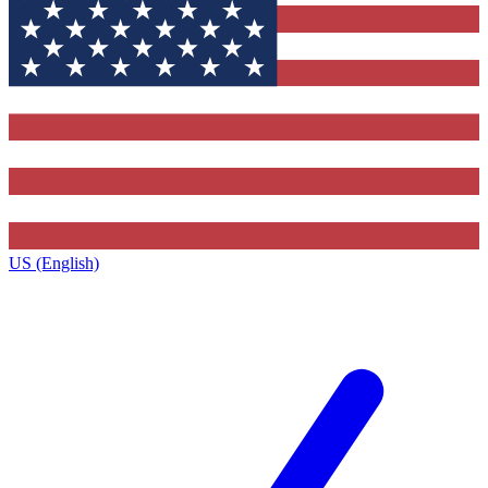
US (English)