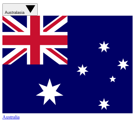
Australasia
Australia