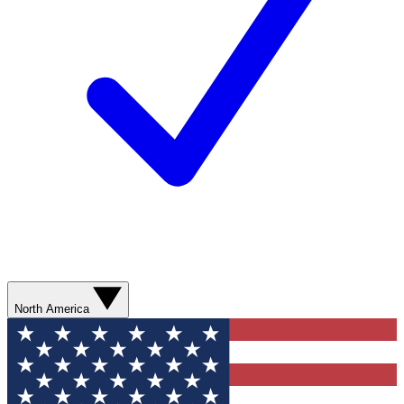
North America