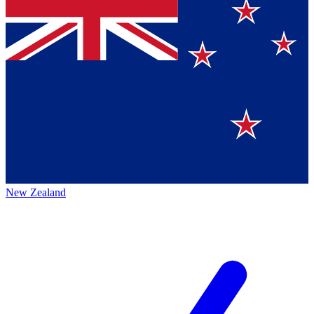
New Zealand