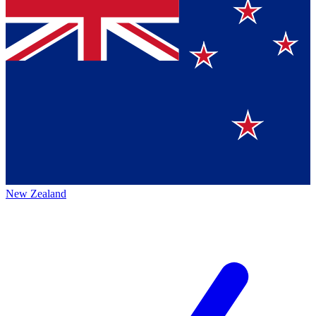
New Zealand