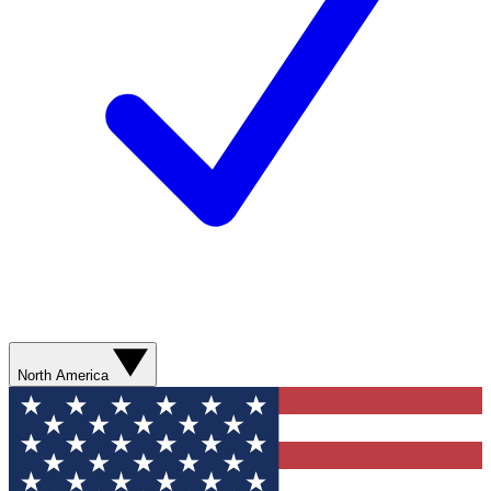
North America