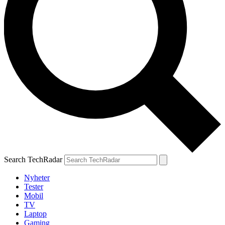
Search TechRadar
Nyheter
Tester
Mobil
TV
Laptop
Gaming