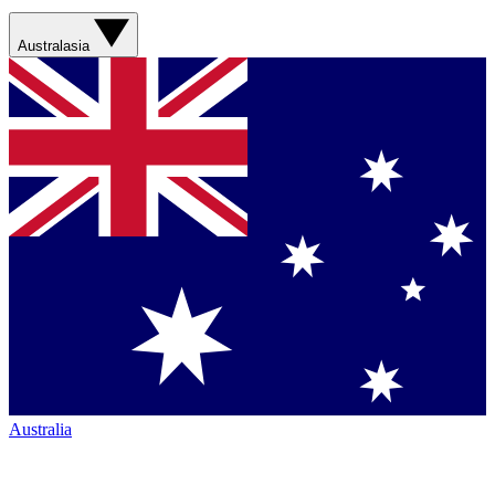
Australasia
Australia