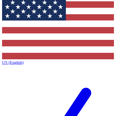
US (English)