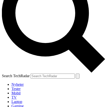
Search TechRadar
Nyheter
Tester
Mobil
TV
Laptop
Gaming