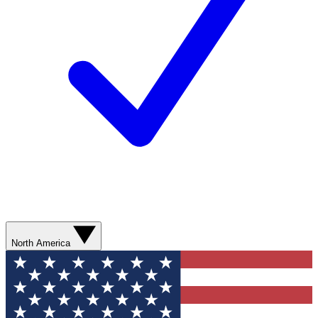
North America