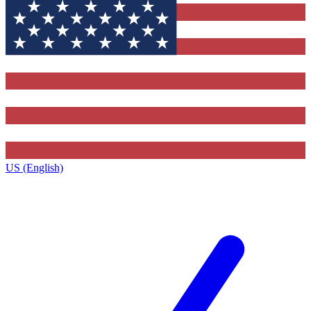
US (English)