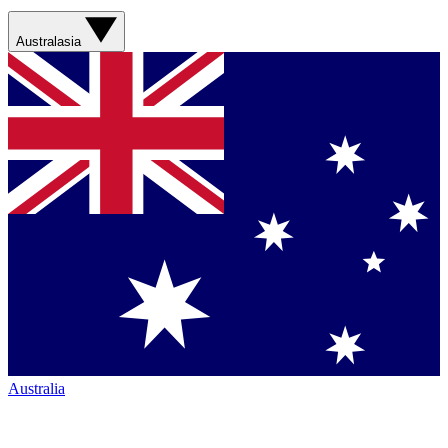
Australasia
Australia