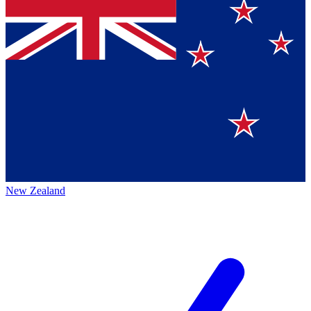
New Zealand