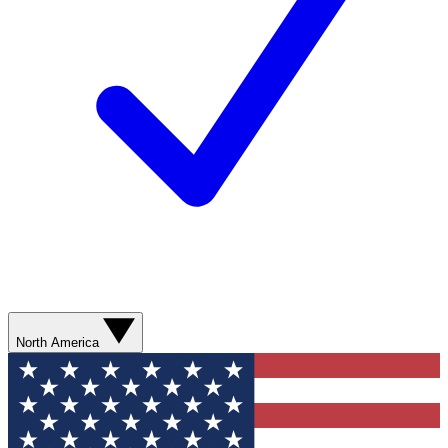
North America