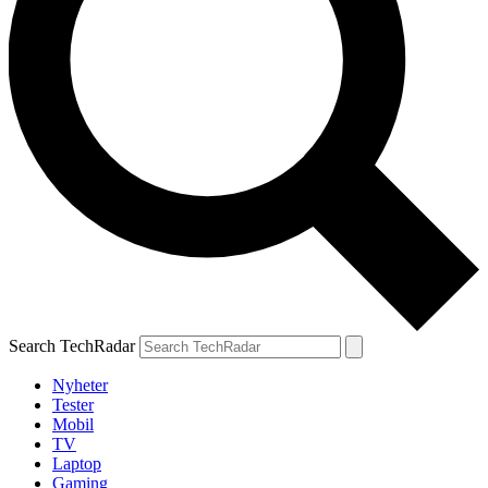
Search TechRadar
Nyheter
Tester
Mobil
TV
Laptop
Gaming