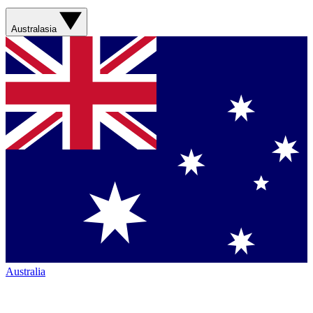
Australasia
Australia