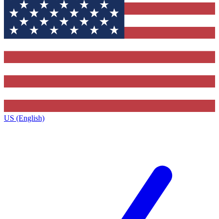
US (English)