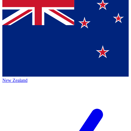
New Zealand