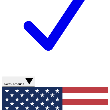
North America