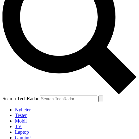
Search TechRadar
Nyheter
Tester
Mobil
TV
Laptop
Gaming