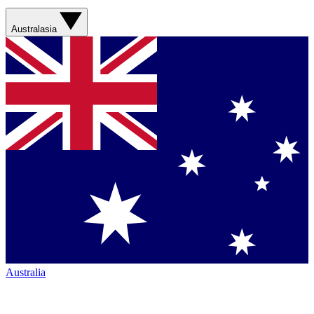
Australasia
Australia