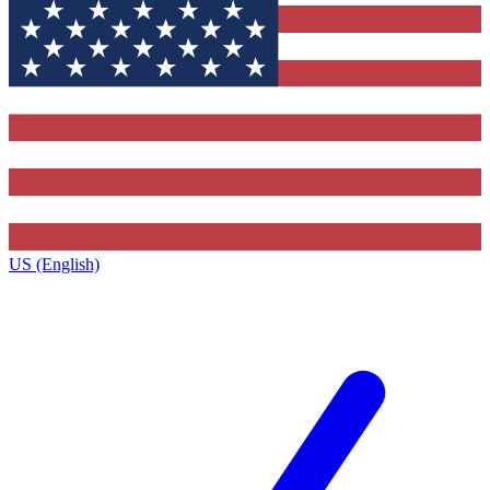
US (English)