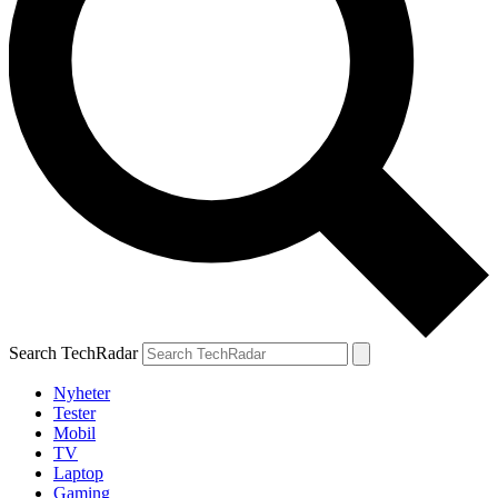
Search TechRadar
Nyheter
Tester
Mobil
TV
Laptop
Gaming