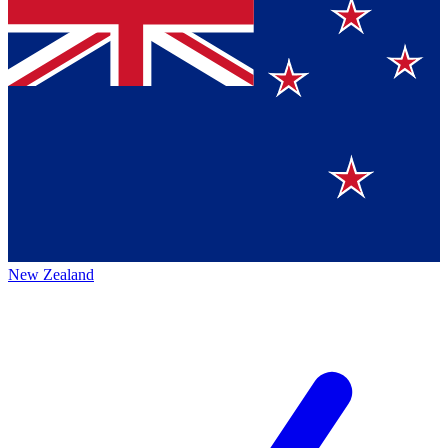
New Zealand