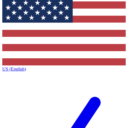
US (English)