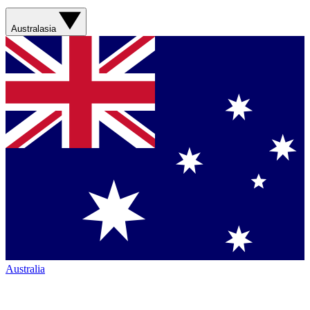
Australasia
Australia