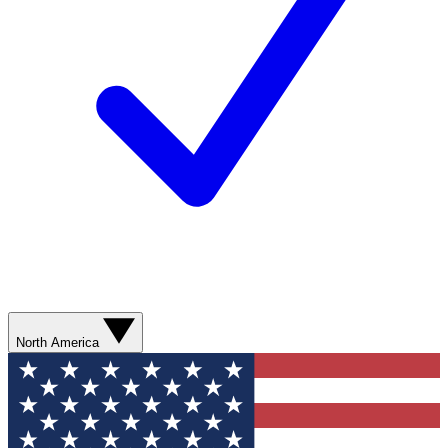
North America