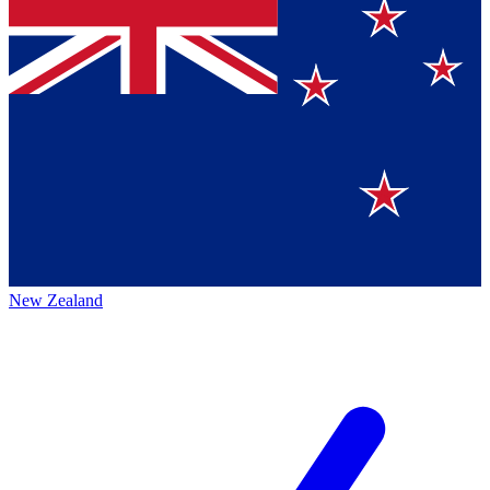
New Zealand