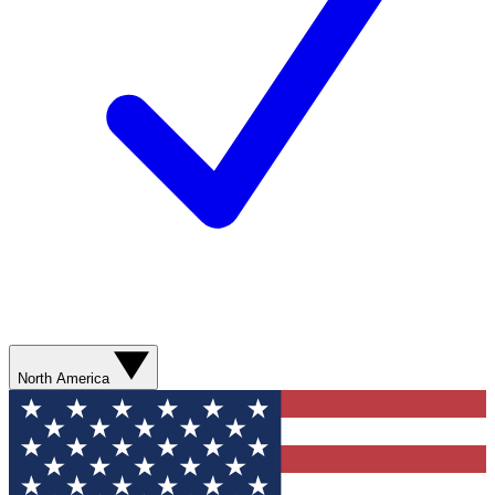
North America