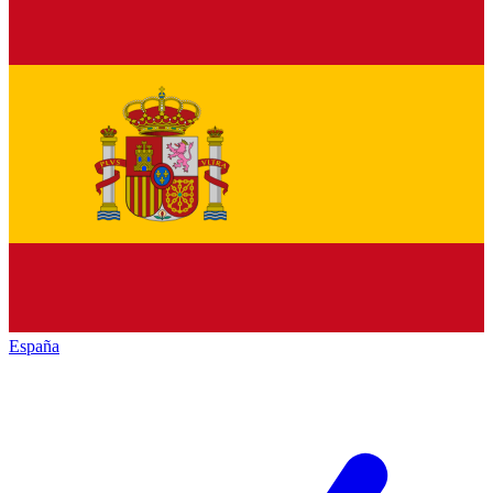
España