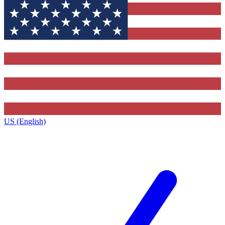
US (English)