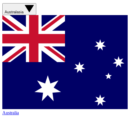
Australasia
Australia