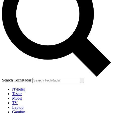
Search TechRadar
Nyheter
Tester
Mobil
TV
Laptop
Gaming