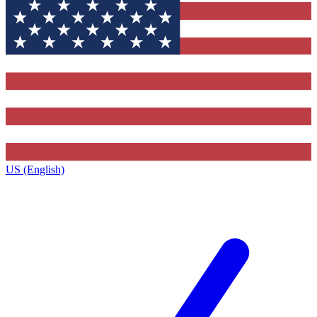
US (English)