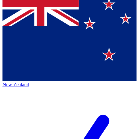
New Zealand