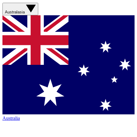
Australasia
Australia