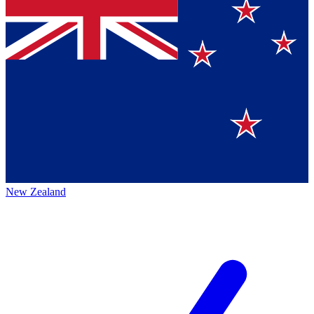
New Zealand