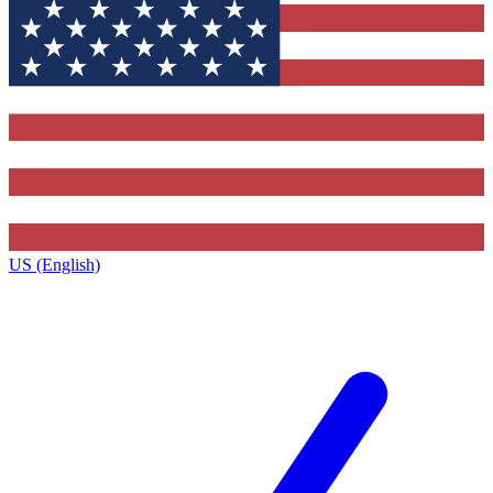
US (English)