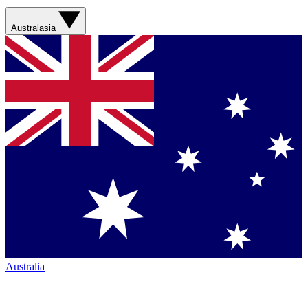
Australasia
Australia