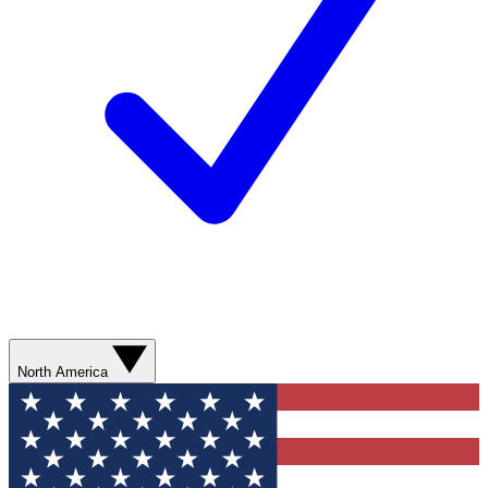
North America