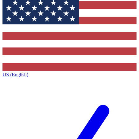
US (English)