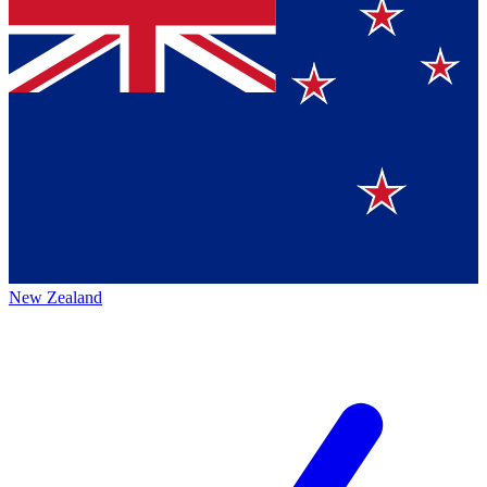
New Zealand