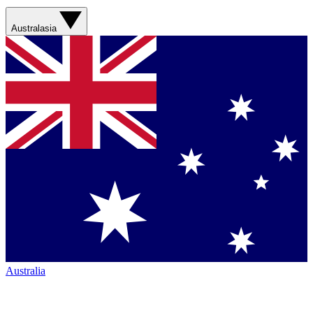
Australasia
Australia