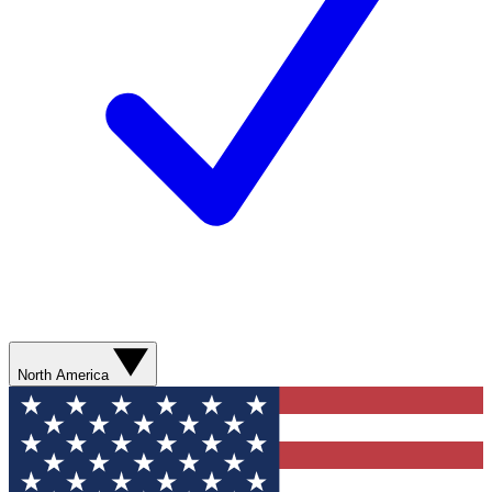
North America