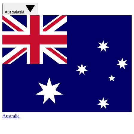
Australasia
Australia