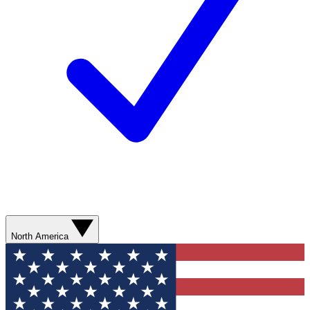
North America