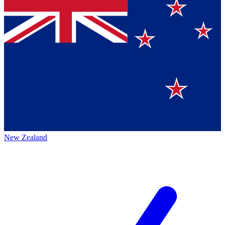
New Zealand