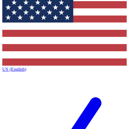
US (English)