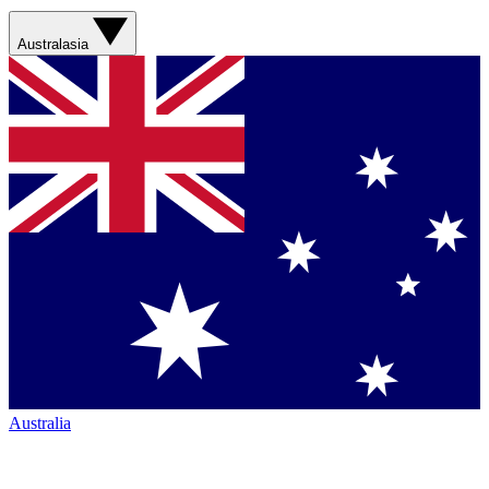
Australasia
Australia