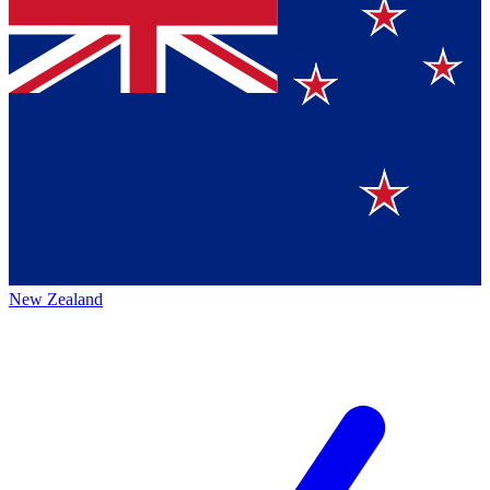
New Zealand