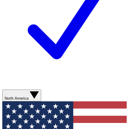
North America