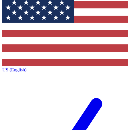
US (English)