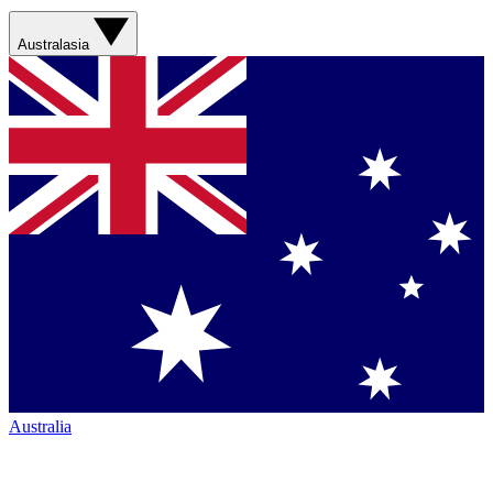
Australasia
Australia