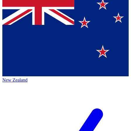
New Zealand