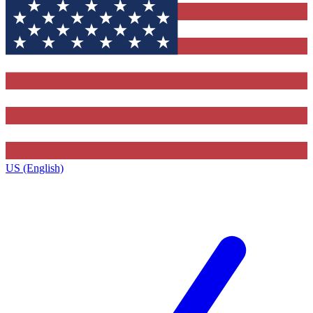
US (English)