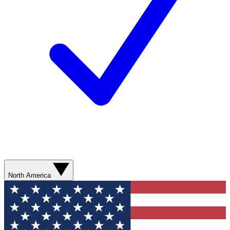
North America