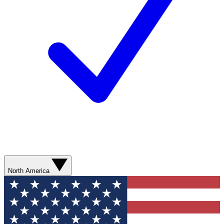
North America