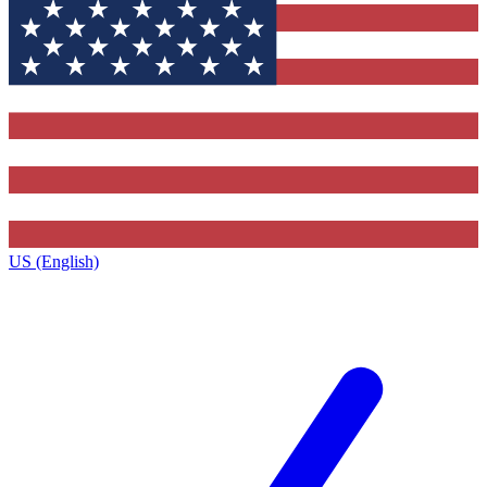
US (English)