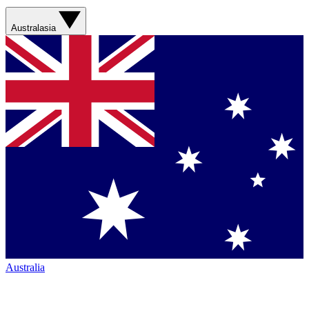
Australasia
Australia