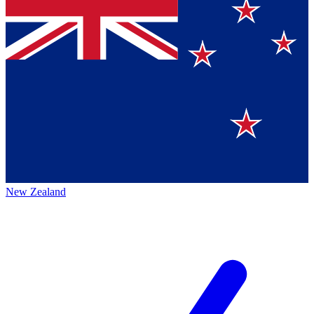
New Zealand