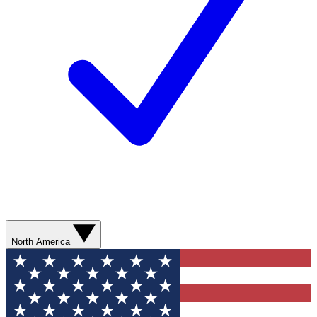
North America