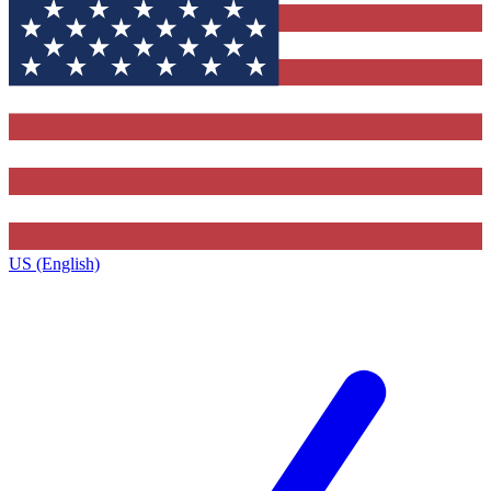
US (English)