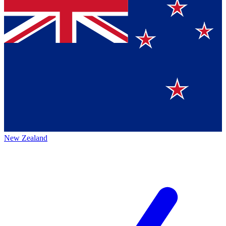
New Zealand