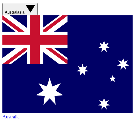
Australasia
Australia