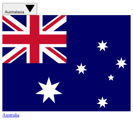
Australasia
Australia