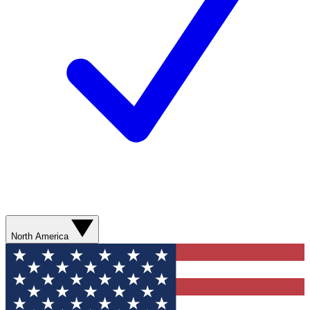
North America