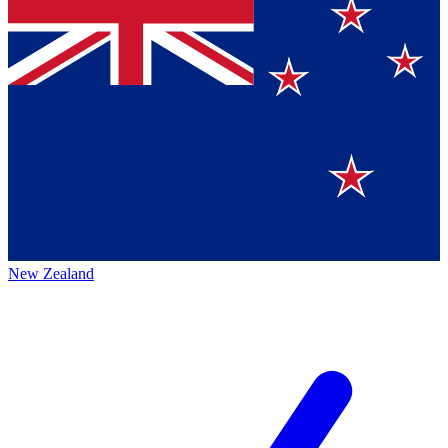
New Zealand