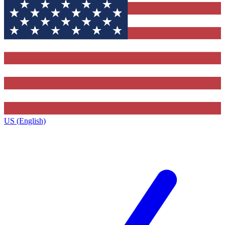
US (English)