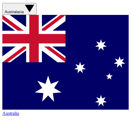
Australasia
Australia