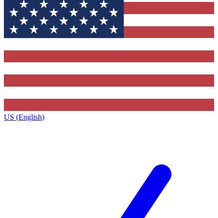
US (English)