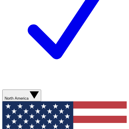
North America