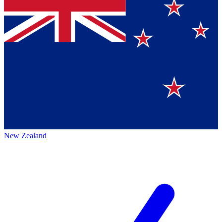
New Zealand