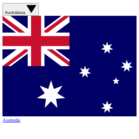
Australasia
Australia