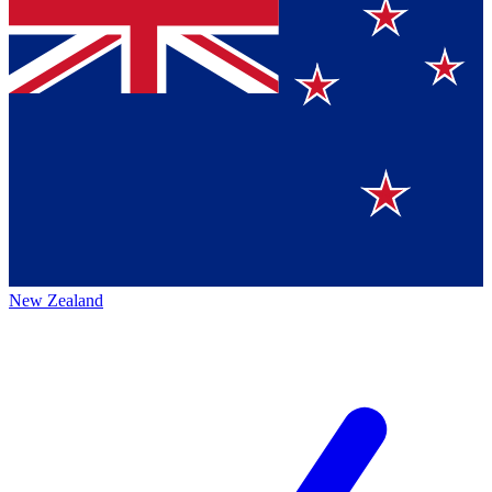
New Zealand