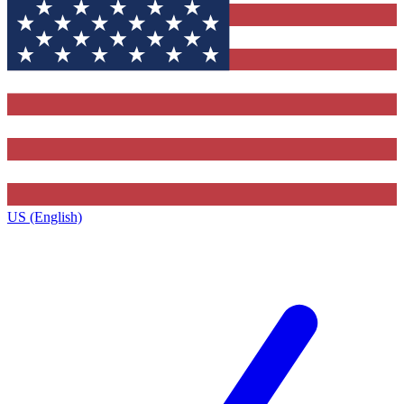
US (English)