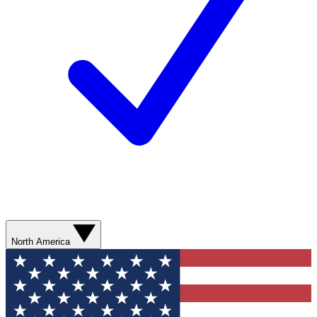
North America