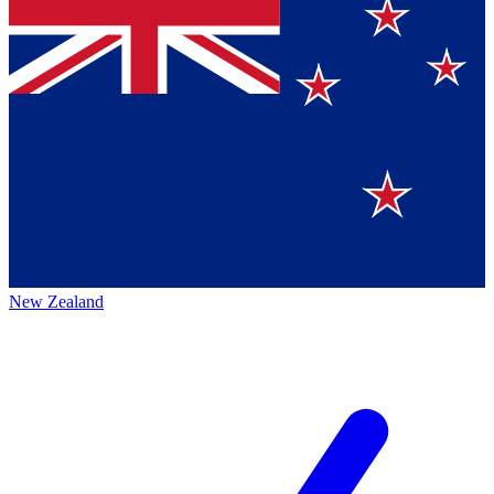
New Zealand