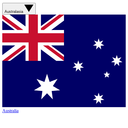
Australasia
Australia