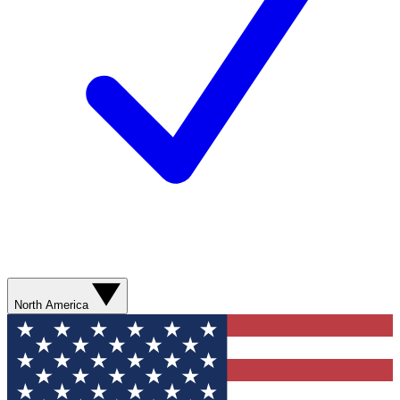
North America