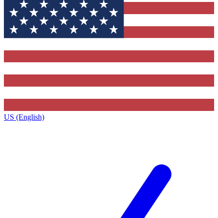
US (English)