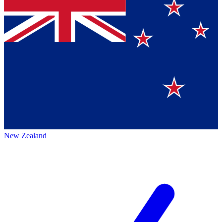
New Zealand