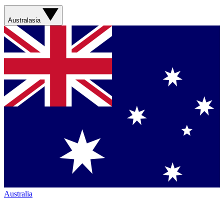
Australasia
Australia