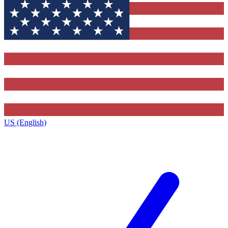
US (English)