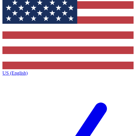
US (English)