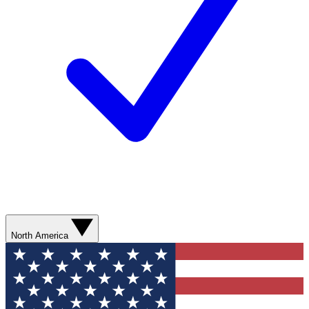
North America