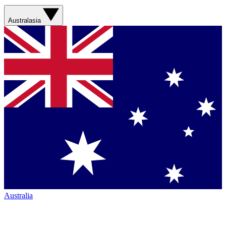
Australasia
Australia