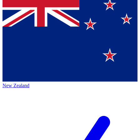
New Zealand