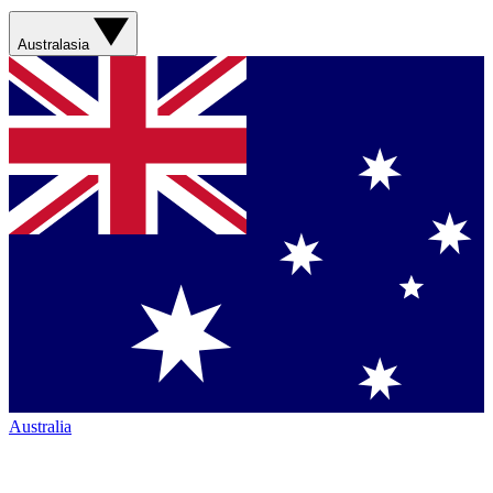
Australasia
Australia