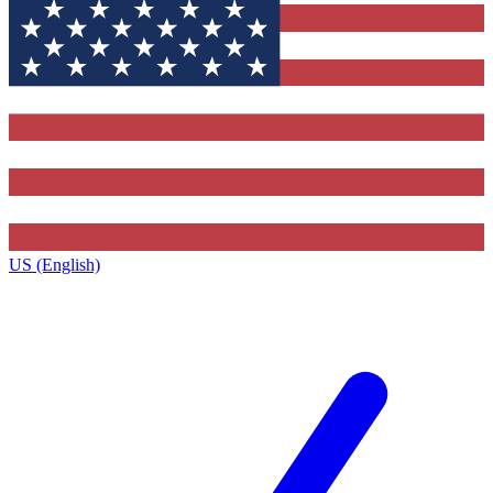
US (English)