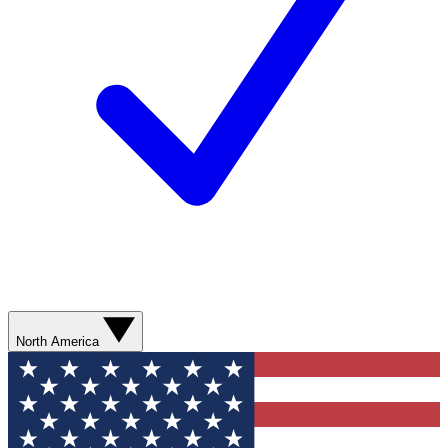
North America