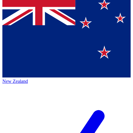
New Zealand