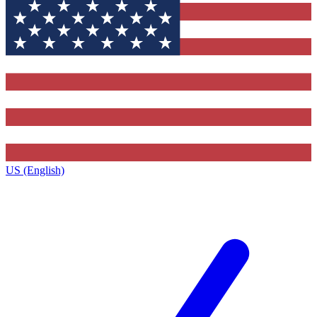
US (English)