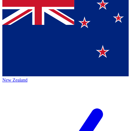
New Zealand