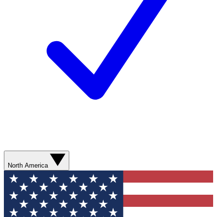
North America