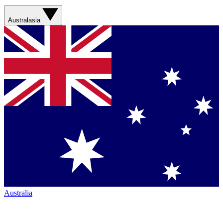
Australasia
Australia