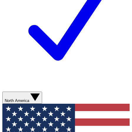
North America