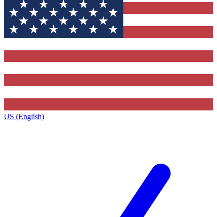
US (English)