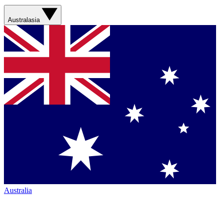
Australasia
Australia