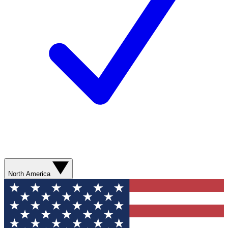
North America