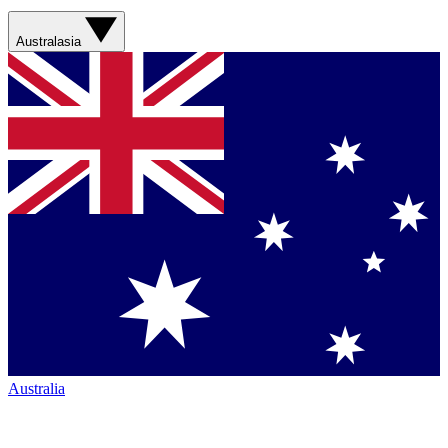
Australasia
Australia