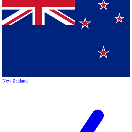
New Zealand