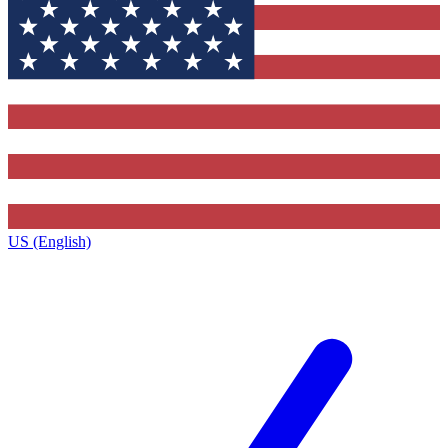
US (English)