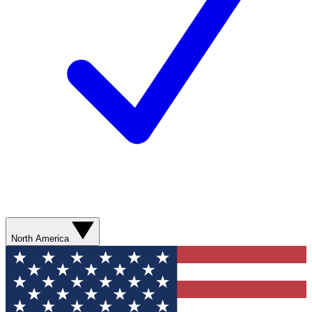
North America