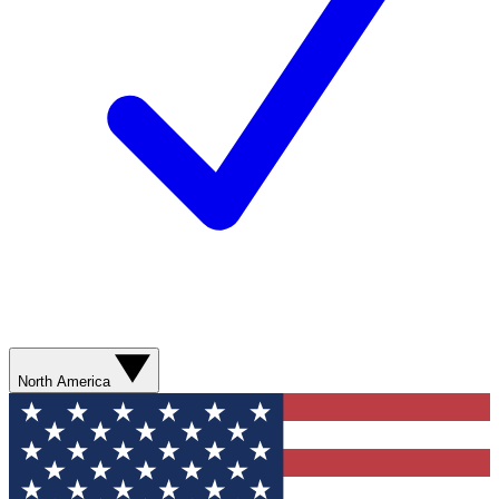
North America