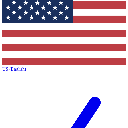
US (English)