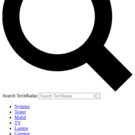
Search TechRadar
Nyheter
Tester
Mobil
TV
Laptop
Gaming