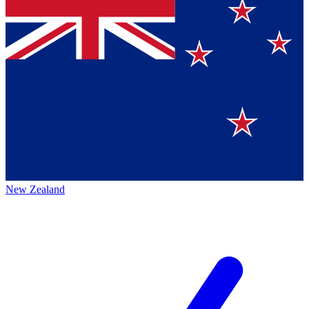
New Zealand