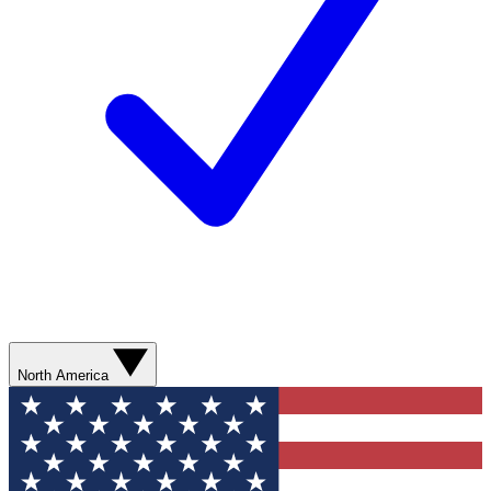
North America