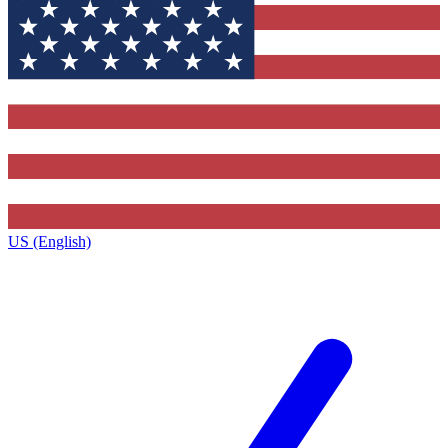
US (English)