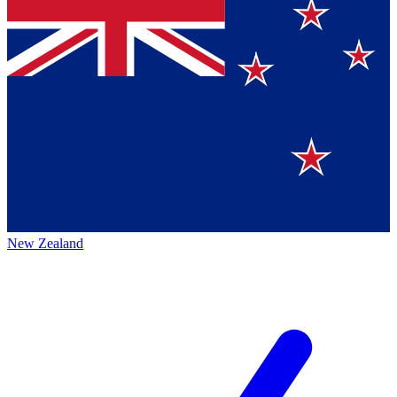
New Zealand