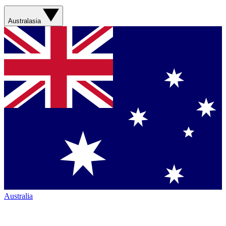
Australasia
Australia