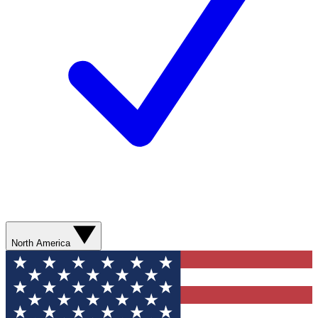
North America