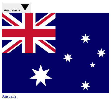
Australasia
Australia