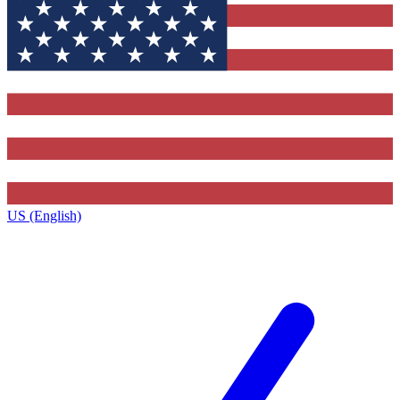
US (English)