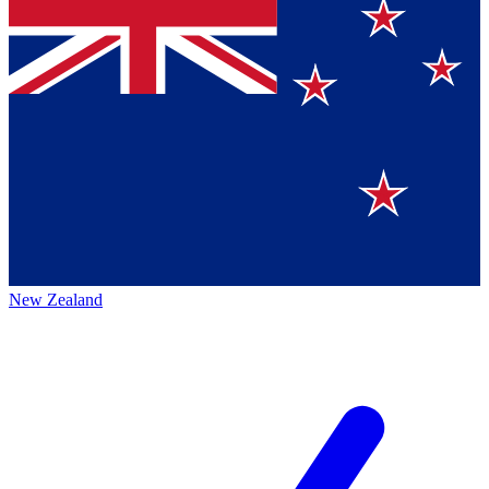
New Zealand