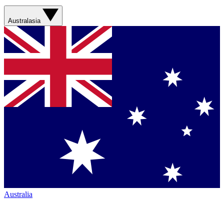
Australasia
Australia