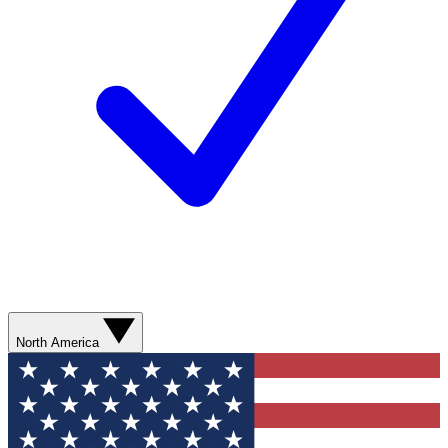
North America