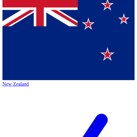
New Zealand