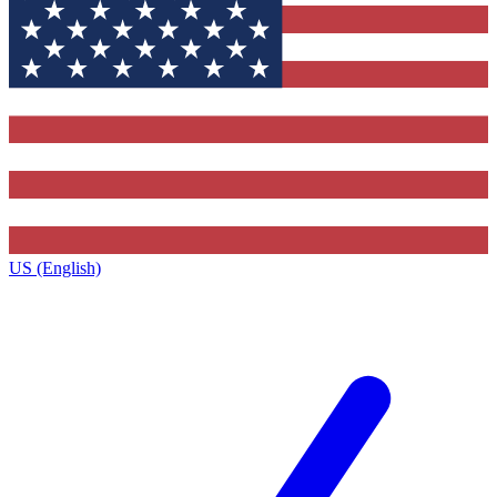
US (English)