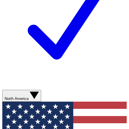
North America