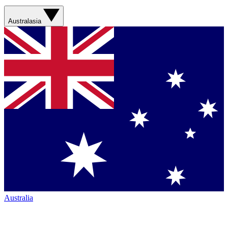
Australasia
Australia