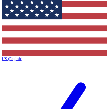
US (English)