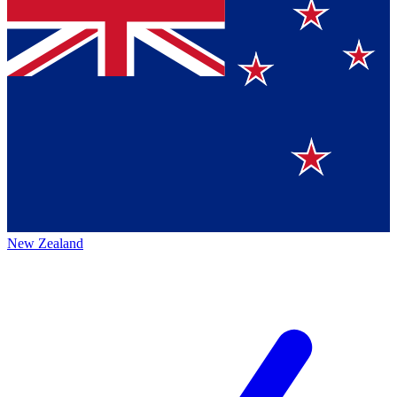
New Zealand