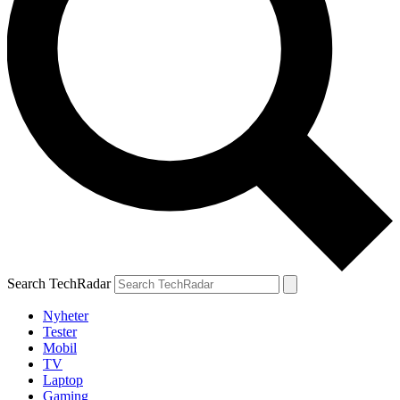
Search TechRadar
Nyheter
Tester
Mobil
TV
Laptop
Gaming