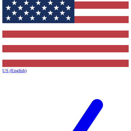
US (English)