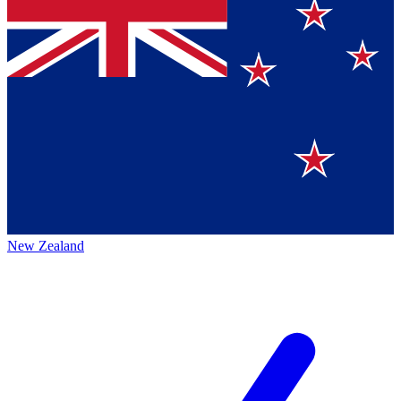
New Zealand