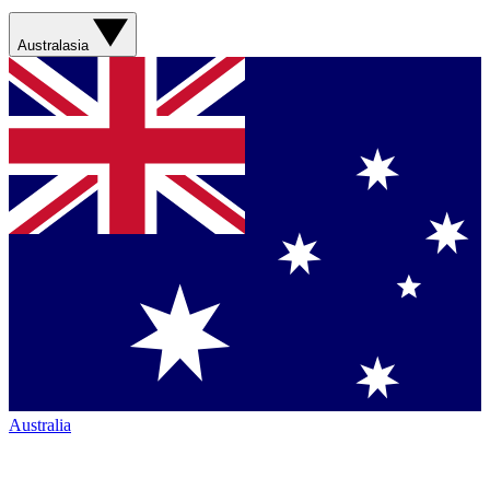
Australasia
Australia