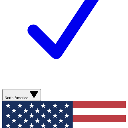
North America