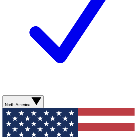
North America