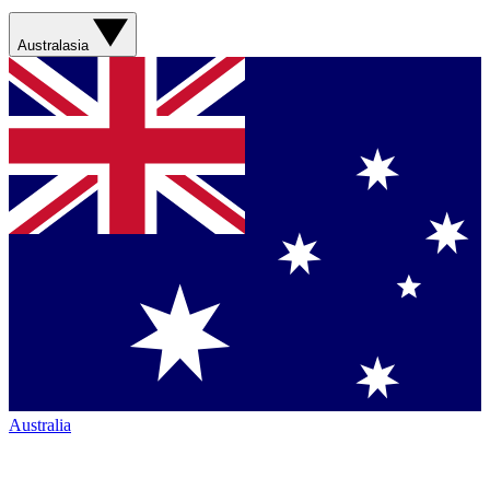
Australasia
Australia