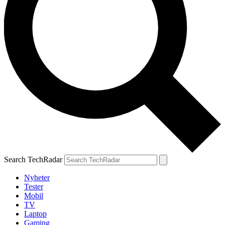
Search TechRadar
Nyheter
Tester
Mobil
TV
Laptop
Gaming