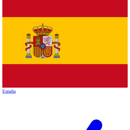
España