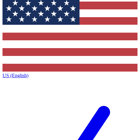
US (English)