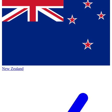
New Zealand