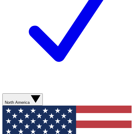
North America