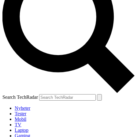
Search TechRadar
Nyheter
Tester
Mobil
TV
Laptop
Gaming