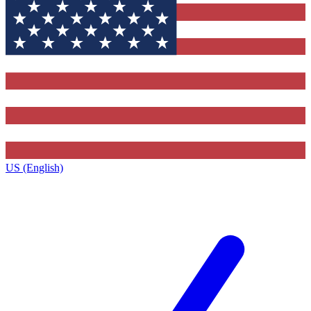
US (English)