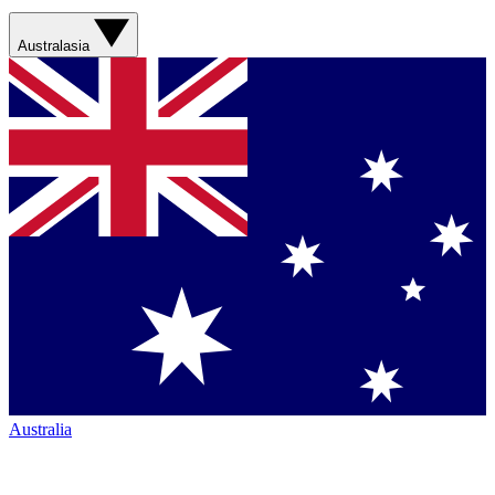
Australasia
Australia