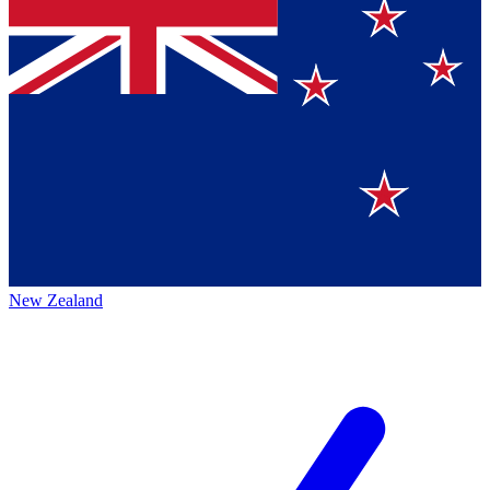
New Zealand