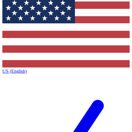
US (English)