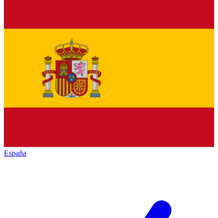
España