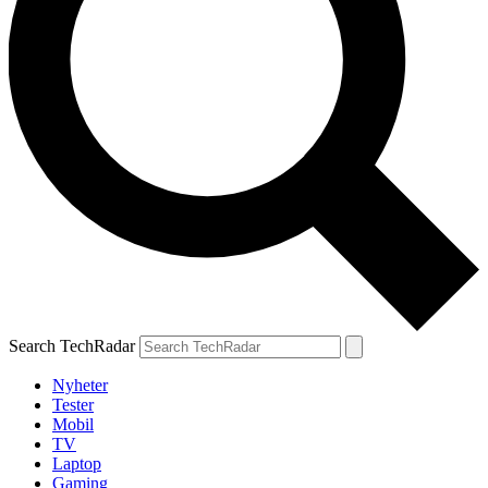
Search TechRadar
Nyheter
Tester
Mobil
TV
Laptop
Gaming