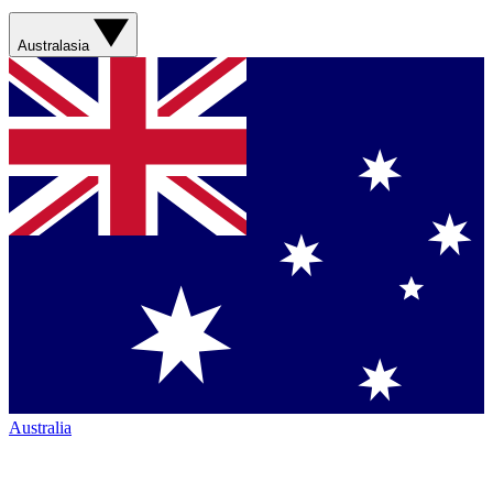
Australasia
Australia