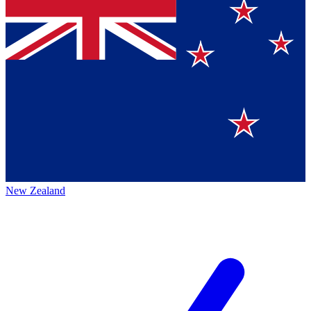
New Zealand