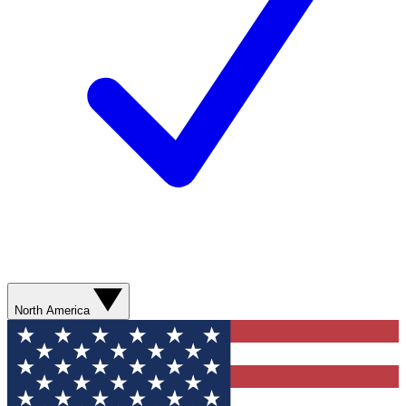
North America