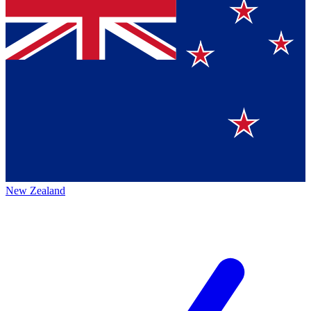
New Zealand