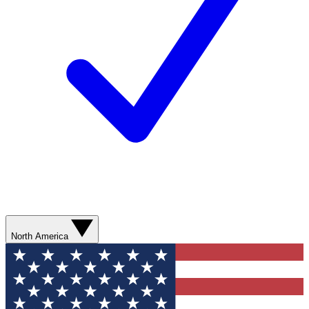
North America