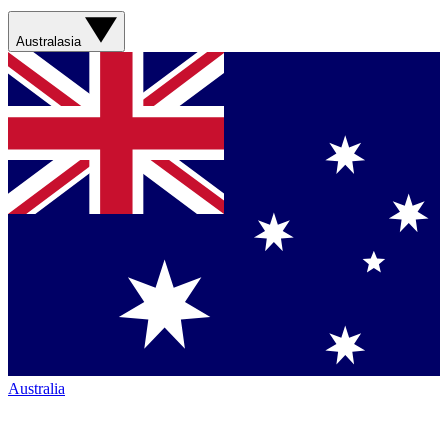
Australasia
Australia