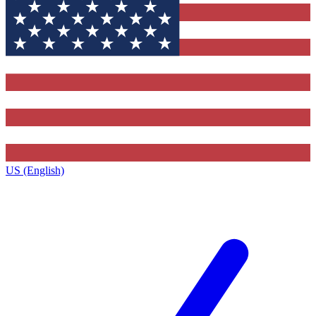
US (English)