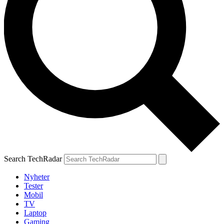
Search TechRadar
Nyheter
Tester
Mobil
TV
Laptop
Gaming