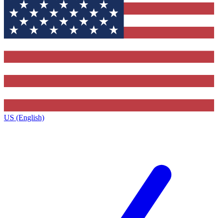
US (English)