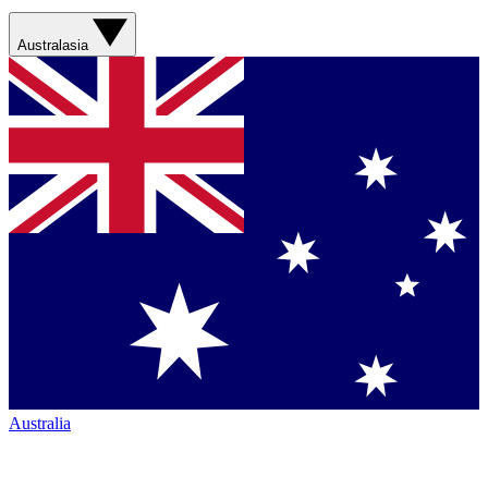
Australasia
Australia