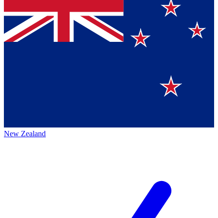
New Zealand