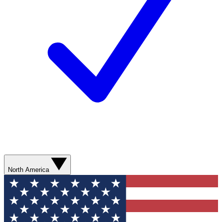
North America