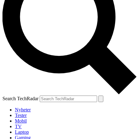
Search TechRadar
Nyheter
Tester
Mobil
TV
Laptop
Gaming