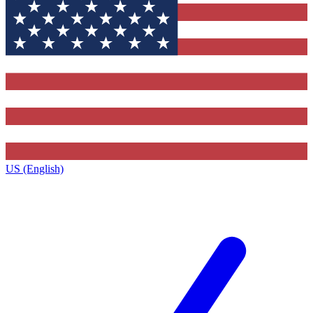
US (English)