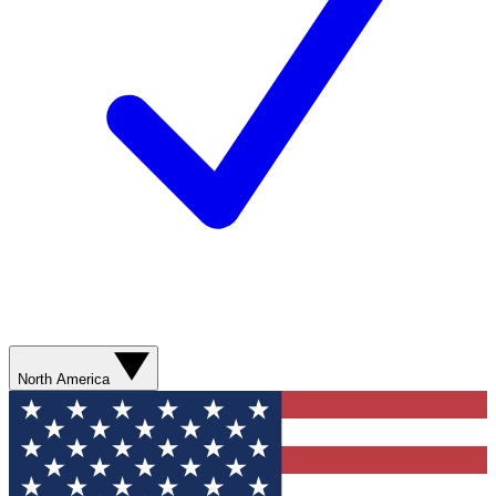
North America