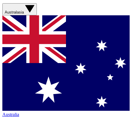
Australasia
Australia