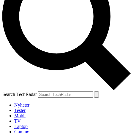
Search TechRadar
Nyheter
Tester
Mobil
TV
Laptop
Gaming