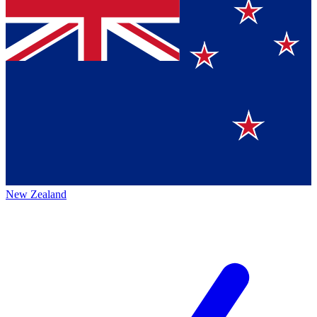
New Zealand