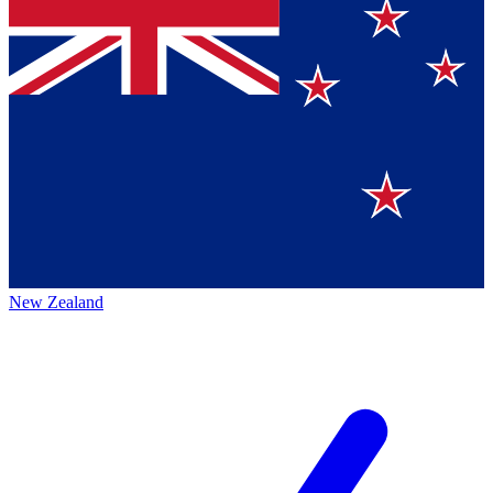
New Zealand