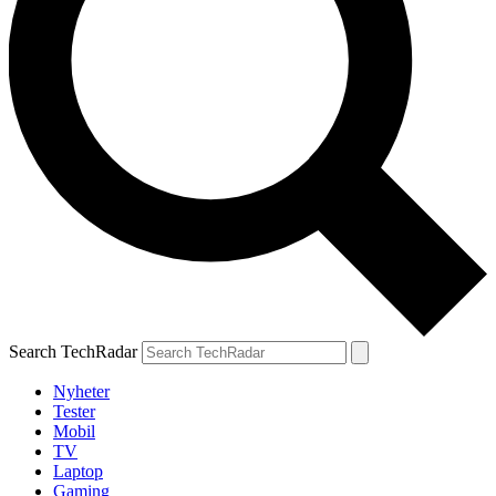
Search TechRadar
Nyheter
Tester
Mobil
TV
Laptop
Gaming