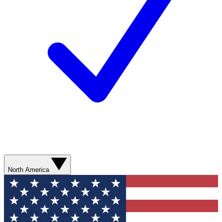
North America