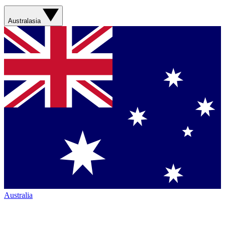
Australasia
Australia