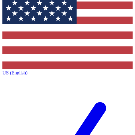
US (English)