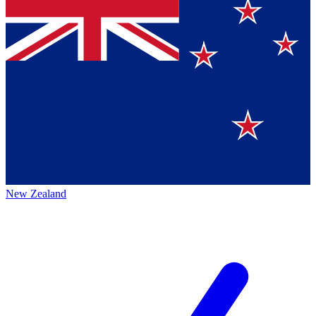
New Zealand