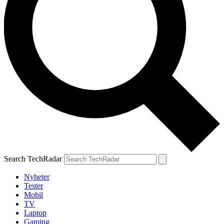
Search TechRadar
Nyheter
Tester
Mobil
TV
Laptop
Gaming