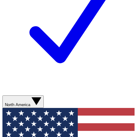
North America