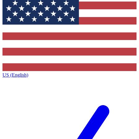
US (English)