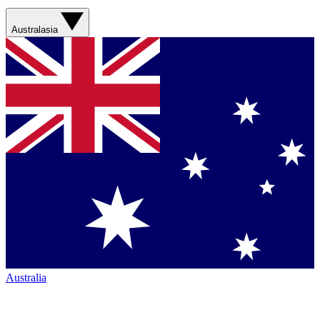
Australasia
Australia